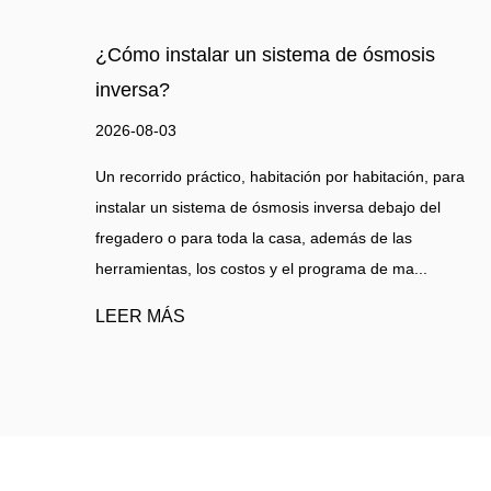
de ósmosis
¿Cómo hacer un filtro de agua?
2026-07-27
Guía de filtración de agua Un tutorial práct
construir un filtro de agua simple en casa
or habitación, para
comparación clara con un purificador de ag
ersa debajo del
como un sist...
más de las
rama de ma...
LEER MÁS