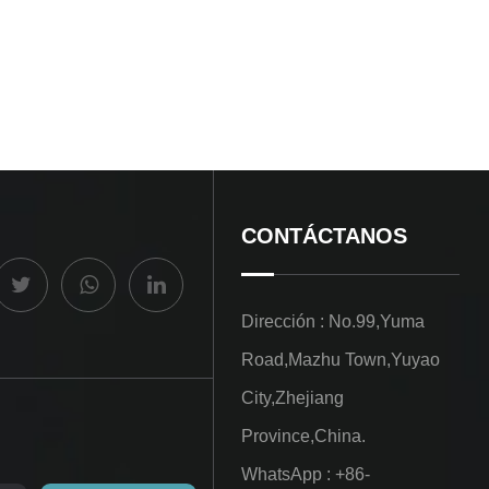
CONTÁCTANOS
Dirección : No.99,Yuma
Road,Mazhu Town,Yuyao
City,Zhejiang
Province,China.
WhatsApp : +86-