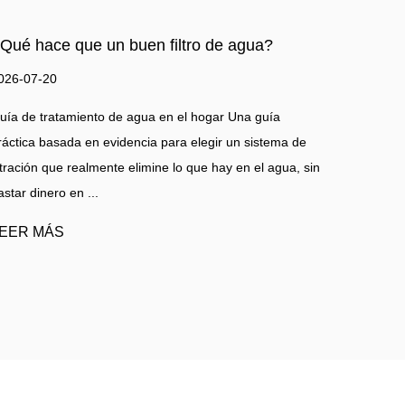
¿Jarra, grifo o debajo del fregadero?
Comparación de los tipos de filtros de agua
más populares
2026-07-13
ma de
ua, sin
No todos los filtros de agua son iguales. Esta guía elimina
la confusión con una comparación directa respaldada por
datos de cada tipo de filtración importante para que pued
encontrar el si...
LEER MÁS