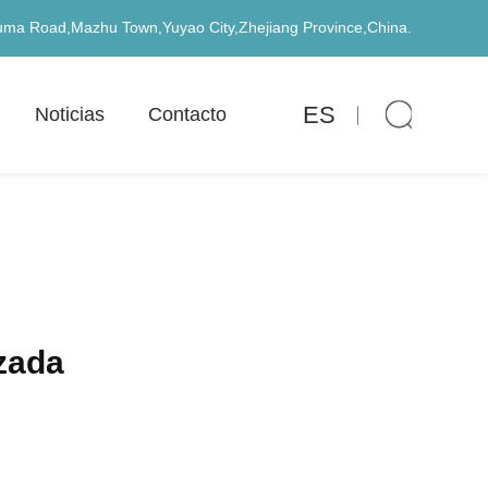
uma Road,Mazhu Town,Yuyao City,Zhejiang Province,China.
ES
Noticias
Contacto
izada