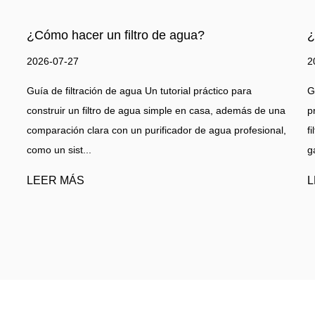
¿Qué hace que un buen filtro de agua?
2026-07-20
ico para
Guía de tratamiento de agua en el hogar Una guía
, además de una
práctica basada en evidencia para elegir un siste
ua profesional,
filtración que realmente elimine lo que hay en el ag
gastar dinero en ...
LEER MÁS