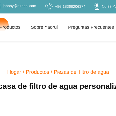
johnny@ruihesl.com
+86-18368206374
No.99,Y
Productos
Sobre Yaorui
Preguntas Frecuentes
Hogar
/
Productos
/
Piezas del filtro de agua
asa de filtro de agua personal