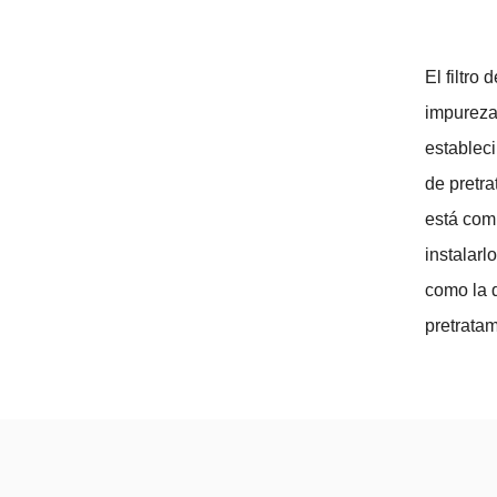
El filtro
impureza
estableci
de pretra
está comp
instalarl
como la d
pretratam