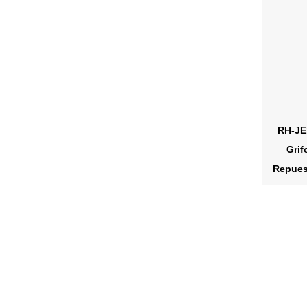
RH-JE1
Grif
Repues