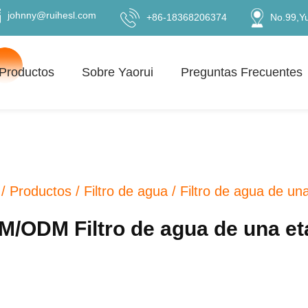
johnny@ruihesl.com
+86-18368206374
No.99,Y
Productos
Sobre Yaorui
Preguntas Frecuentes
/
Productos
/
Filtro de agua
/
Filtro de agua de un
M/ODM Filtro de agua de una et