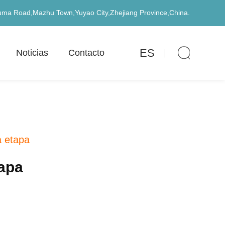
uma Road,Mazhu Town,Yuyao City,Zhejiang Province,China.
ES
Noticias
Contacto
a etapa
apa