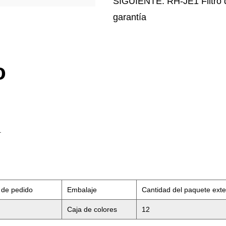
SIGUIENTE: RH-JE1 Filtro d
garantía
o
.
 de pedido
Embalaje
Cantidad del paquete exte
Caja de colores
12