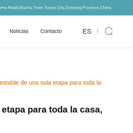
uma Road,Mazhu Town,Yuyao City,Zhejiang Province,China.
ES
Noticias
Contacto
estable de una sola etapa para toda la
etapa para toda la casa,