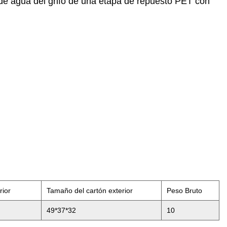
e agua del grifo de una etapa de repuesto PET con
rior
Tamaño del cartón exterior
Peso Bruto
49*37*32
10